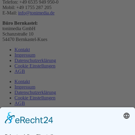
Telefon: +49 6535 949 950-0
Mobil: +49 1755 287 205
E-Mail:
info@tonimedia.de
Büro Bernkastel:
tonimedia GmbH
Schanzstraße 10
54470 Bernkastel-Kues
Kontakt
Impressum
Datenschutzerklärung
Cookie Einstellungen
AGB
Kontakt
Impressum
Datenschutzerklärung
Cookie Einstellungen
AGB